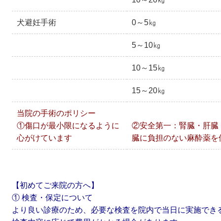
犬避妊手術
0～5㎏
5～10㎏
10～15㎏
15～20㎏
当院の手術のポリシー
①傷口が最小限になるように
②安全第一：腎臓・肝臓
心がけています
臓に負担のない麻酔薬を
【初めてご来院の方へ】
① 検査・保定について
より良い診療のため、必要な検査を院内で当日に実施でき